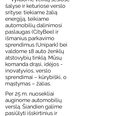
šalyse ir keturiose verslo
srityse: tiekiame žalią
energiją, teikiame
automobilių dalinimosi
paslaugas (CityBee) ir
išmanius parkavimo
sprendimus (Unipark) bei
valdome 18 auto ženklų
atstovybių tinklą. Mūsų
komanda drąsi, idėjos -
inovatyvios, verslo
sprendimai – kūrybiški, o
mąstymas – žalias.
Per 25 m. nuosekliai
auginome automobilių
verslą. Šiandien galime
pasiūlyti išskirtinius ir