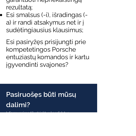
rezultatą;
Esi smalsus (-i), išradingas (-
a) ir randi atsakymus net ir į
sudėtingiausius klausimus;
Esi pasiryžęs prisijungti prie
kompetetingos Porsche
entuziastų komandos ir kartu
įgyvendinti svajones?
Pasiruošęs būti mūsų
dalimi?
Informuosime tik atrinktus kandidatus.
Konfidencialumas garantuojamas