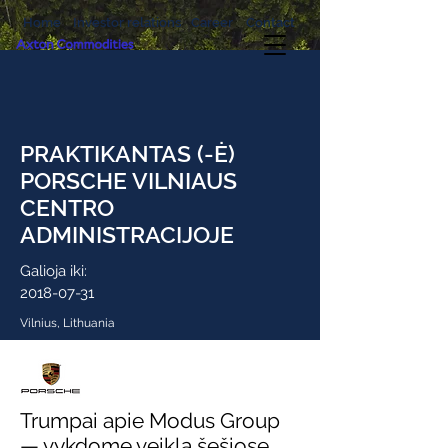
Home
Investor relations
Career
Contact
PRAKTIKANTAS (-Ė)
PORSCHE VILNIAUS
CENTRO
ADMINISTRACIJOJE
Galioja iki:
2018-07-31
Vilnius, Lithuania
Trumpai apie Modus Group
— vykdome veiklą šešiose