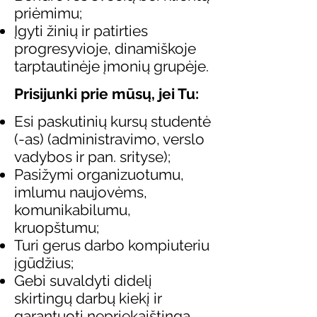
priėmimu;
Įgyti žinių ir patirties
progresyvioje, dinamiškoje
tarptautinėje įmonių grupėje.
Prisijunki prie mūsų, jei Tu:
Esi paskutinių kursų studentė
(-as) (administravimo, verslo
vadybos ir pan. srityse);
Pasižymi organizuotumu,
imlumu naujovėms,
komunikabilumu,
kruopštumu;
Turi gerus darbo kompiuteriu
įgūdžius;
Gebi suvaldyti didelį
skirtingų darbų kiekį ir
garantuoti nepriekaištingą